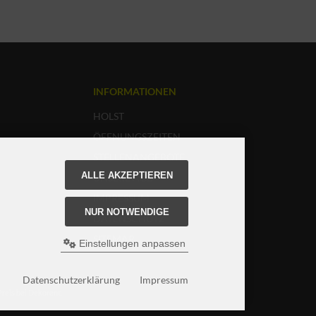
INFORMATIONEN
HOLST
ÖFFNUNGSZEITEN
STELLENANGEBOTE
ALLE AKZEPTIEREN
UNSERE AGB
IMPRESSUM
NUR NOTWENDIGE
DATENSCHUTZ
SITEMAP
Einstellungen anpassen
Datenschutzerklärung
Impressum
reis bei Dekorent.