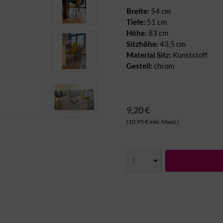
Breite:
54 cm
Tiefe:
51 cm
Höhe:
83 cm
Sitzhöhe:
43,5 cm
Material Sitz:
Kunststoff
Gestell:
chrom
9,20 €
(10,95 € inkl. Mwst.)