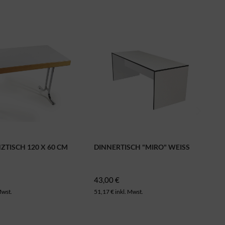
TISCH 120 X 60 CM
DINNERTISCH "MIRO" WEISS
43,00 €
Mwst.
51,17 € inkl. Mwst.