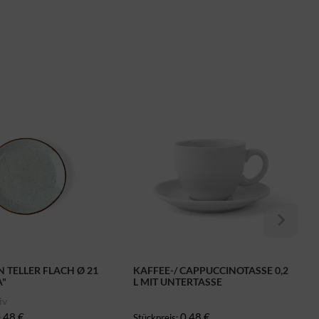
 TELLER FLACH Ø 21
KAFFEE-/ CAPPUCCINOTASSE 0,2
A"
L MIT UNTERTASSE
iv
,48 €
0,48 €
Stückpreis: