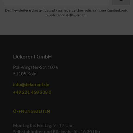
Der Newsletter ist kostenlos und kann jederzeit hier oder in Ihrem Kundenkonto
wieder abbestellt werden.
Dekorent GmbH
Poll-Vingster-Str. 107a
51105 Köln
info@dekorent.de
+49 221 460 238 0
ÖFFNUNGSZEITEN
Montag bis Freitag:
9 - 17 Uhr
Selbstabholter und Rückgabe bis 16.30 Uhr