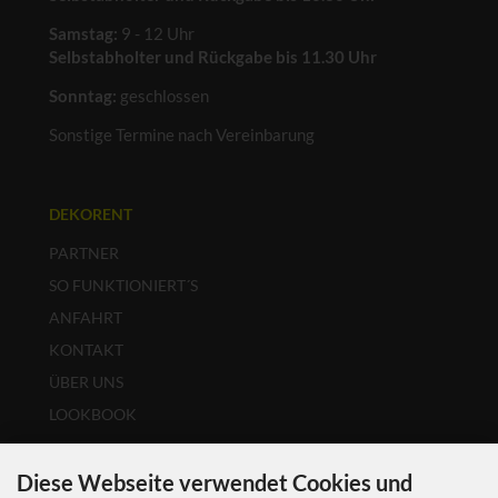
Samstag:
9 - 12 Uhr
Selbstabholter und Rückgabe bis 11.30 Uhr
Sonntag:
geschlossen
Sonstige Termine nach Vereinbarung
DEKORENT
PARTNER
SO FUNKTIONIERT´S
ANFAHRT
KONTAKT
ÜBER UNS
LOOKBOOK
COOKIE EINSTELLUNGEN
Diese Webseite verwendet Cookies und