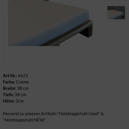
dere Geschirrteile
nter & Weihnachten
rderobe & Winter
Art.Nr.:
6621
Farbe:
Creme
Breite:
38 cm
Tiefe:
38 cm
Höhe:
3cm
Passend zu unseren Artikeln "Holzklappstuhl Used" &
"Holzklappstuhl NEW"