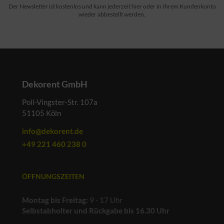
Der Newsletter ist kostenlos und kann jederzeit hier oder in Ihrem Kundenkonto
wieder abbestellt werden.
Dekorent GmbH
Poll-Vingster-Str. 107a
51105 Köln
info@dekorent.de
+49 221 460 238 0
ÖFFNUNGSZEITEN
Montag bis Freitag:
9 - 17 Uhr
Selbstabholter und Rückgabe bis 16.30 Uhr