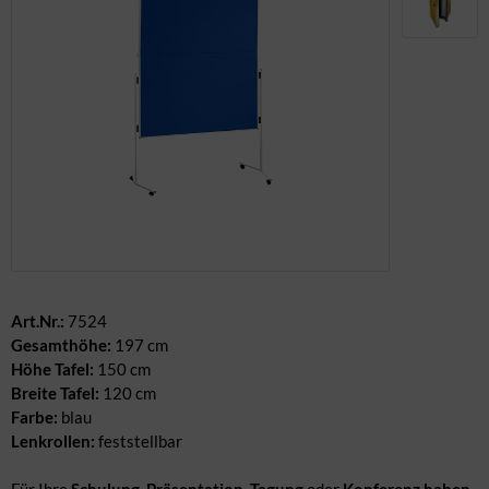
dere Geschirrteile
nter & Weihnachten
rderobe & Winter
Art.Nr.:
7524
Gesamthöhe:
197 cm
Höhe Tafel:
150 cm
Breite Tafel:
120 cm
Farbe:
blau
Lenkrollen:
feststellbar
Für Ihre
Schulung, Präsentation, Tagung
oder
Konferenz haben