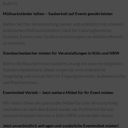
Auftritt.
Müllsackständer leihen – Sauberkeit auf Events gewährleisten
Halten Sie Ihre Veranstaltung sauber und ordentlich mit unseren
praktischen Müllsackständern. Ideal für Cateringbereiche,
Outdoor-Events oder Großveranstaltungen, um Abfälle effizient
zu sammeln.
Standaschenbecher mieten für Veranstaltungen in Köln und NRW
Bieten Sie Rauchern eine saubere Lösung mit unseren eleganten
Standaschenbechern. Diese sorgen für eine ordentliche
Umgebung und sind perfekt für Eingangsbereiche, Außenbereiche
und Raucherzonen.
Eventmöbel-Verleih – Jetzt weitere Möbel für Ihr Event mieten
Wir liefern Ihnen die passenden Möbel für jede Veranstaltung
und holen sie nach dem Event wieder ab. Profitieren Sie von
unserem Rundum-Service in Köln, NRW und darüber hinaus.
Jetzt unverbindlich anfragen und zusätzliche Eventmöbel mieten!