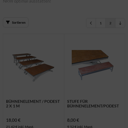
NRW optimal ausstatten!
dere Geschirrteile
nter & Weihnachten
rderobe & Winter
Sortieren
1
2
BÜHNENELEMENT / PODEST
STUFE FÜR
2 X 1 M
BÜHNENELEMENT/PODEST
18,00 €
8,00 €
21,42 € inkl. Mwst.
9,52 € inkl. Mwst.