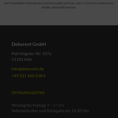
Der Newsletter ist kostenlos und kann jederzeit hier oder in Ihrem Kundenkonto
wieder abbestellt werden.
Dekorent GmbH
Poll-Vingster-Str. 107a
51105 Köln
info@dekorent.de
+49 221 460 238 0
ÖFFNUNGSZEITEN
Montag bis Freitag:
9 - 17 Uhr
Selbstabholter und Rückgabe bis 16.30 Uhr