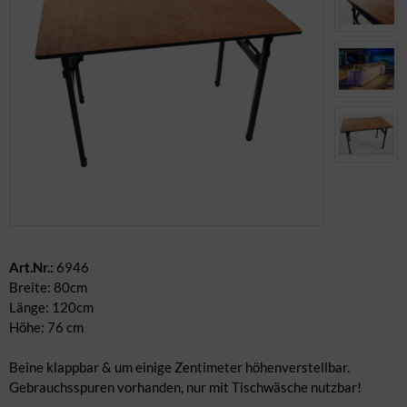
dere Geschirrteile
ban / Palettenmöbel
ungemöbel
rderobe
rrassenmöbel
ennwände
itere Möbel
Art.Nr.:
6946
Breite: 80cm
Länge: 120cm
Höhe: 76 cm
Beine klappbar & um einige Zentimeter höhenverstellbar.
Gebrauchsspuren vorhanden, nur mit Tischwäsche nutzbar!