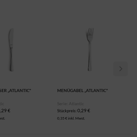
ER „ATLANTIC"
MENÜGABEL „ATLANTIC"
tic
Serie: Atlantic
,29 €
0,29 €
Stückpreis:
wst.
0,35 € inkl. Mwst.