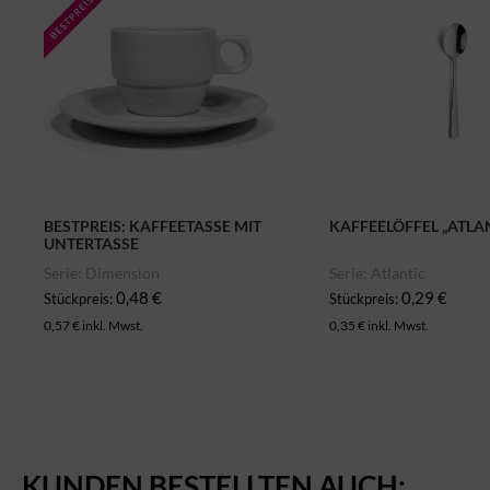
BESTPREIS: KAFFEETASSE MIT
KAFFEELÖFFEL „ATLA
UNTERTASSE
Serie: Dimension
Serie: Atlantic
0,48 €
0,29 €
Stückpreis:
Stückpreis:
0,57 € inkl. Mwst.
0,35 € inkl. Mwst.
KUNDEN BESTELLTEN AUCH: