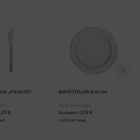
ER „ATLANTIC"
BUFFETTELLER Ø 25 CM
tic
Serie: Dimension
,29 €
0,29 €
Stückpreis:
wst.
0,35 € inkl. Mwst.