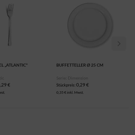
L „ATLANTIC"
BUFFETTELLER Ø 25 CM
tic
Serie: Dimension
,29 €
0,29 €
Stückpreis:
wst.
0,35 € inkl. Mwst.