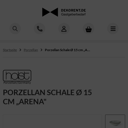
ALLES ANZEIGEN AUS BESTECK
ALLES ANZEIGEN AUS GLÄSER
ALLES ANZEIGEN AUS MOBILIAR
ALLES ANZEIGEN AUS TISCHWÄSCHE
ALLES ANZEIGEN AUS DEKORATION
ALLES ANZEIGEN AUS NOCH MEHR
ALLES ANZEIGEN AUS TEAM
sser
ingläser
ühle & Barhocker
schdecken
korationskonzepte
hlen & Gefrieren
sses
Startseite
Porzellan
Porzellan Schale Ø 15 cm „Arena
beln
ssergläser
ehtische
ndservietten
nzelelemente
chenmaterial
alers
ffel
ergläser
nkett-Tische
irtings
rvicematerial
des & Girls
rleger
cktailgläser
signermobiliar „Nordic"
ltons
villons & Schirme
cers
PORZELLAN SCHALE Ø 15
ezialbesteck
irituosen
chtische, Brückentische & Multitische
ssen
gung
eatives
CM „ARENA"
rie „Atlantic"
askaraffen
entmobiliar „Miro"
itere Wäscheteile
hne
rie „Sierra"
dere Gläser
erzeltgarnituren
rderobe