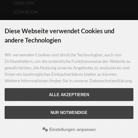
ÜBER UNS
LOOKBOOK
COOKIE EINSTELLUNGEN
Diese Webseite verwendet Cookies und
INFORMATIONEN
andere Technologien
HOLST
Wir verwenden Cookies und ähnliche Technologien, auch von
ÖFFNUNGSZEITEN
Drittanbietern, um die ordentliche Funktionsweise der Website zu
STELLENANGEBOTE
gewährleisten, die Nutzung unseres Angebotes zu analysieren und
Ihnen ein bestmögliches Einkaufserlebnis bieten zu können.
UNSERE AGB
Weitere Informationen finden Sie in unserer Datenschutzerklärung.
IMPRESSUM
DATENSCHUTZ
ALLE AKZEPTIEREN
SITEMAP
NUR NOTWENDIGE
Alle Preise exkl. gesetzl. MwSt. zzgl.
Versandkosten
. Die durchgestrichenen Preise
Einstellungen anpassen
entsprechen dem bisherigen Preis bei Dekorent.
Dekorent GmbH © 2026