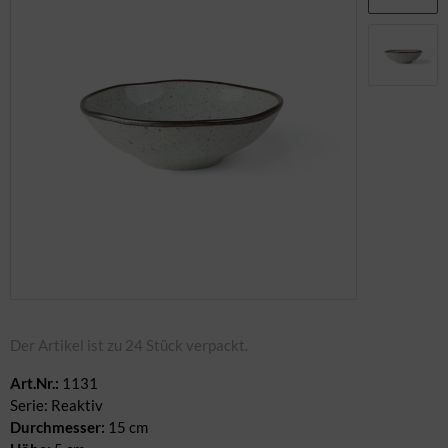
ban / Palettenmöbel
nter & Weihnachten
ungemöbel
rderobe & Winter
rderobe
rrassenmöbel
ennwände
itere Möbel
Der Artikel ist zu 24 Stück verpackt.
Art.Nr.:
1131
Serie: Reaktiv
Durchmesser:
15 cm