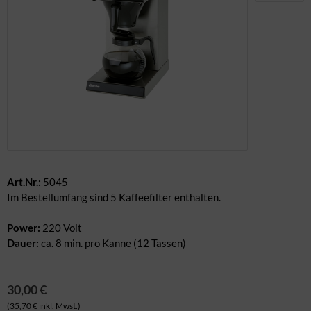
dere Geschirrteile
ban / Palettenmöbel
ungemöbel
rderobe
rrassenmöbel
ennwände
itere Möbel
Art.Nr.:
5045
Im Bestellumfang sind 5 Kaffeefilter enthalten.
Power:
220 Volt
Dauer:
ca. 8 min. pro Kanne (12 Tassen)
30,00 €
(35,70 € inkl. Mwst.)